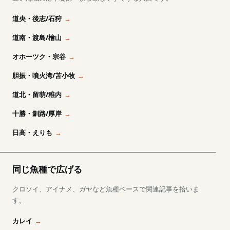
道央・後志/石狩
道南・渡島/檜山
オホーツク・宗谷
胆振・噴火湾/苫小牧
道北・留萌/稚内
十勝・釧路/厚岸
日高・えりも
同じ魚種で広げる
クロソイ、アイナメ、ガヤなど魚種ベースで関連記事を拾いま
す。
カレイ