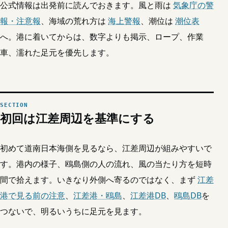
公式情報は出発前に読んでおきます。風と雨は
気象庁の警
報・注意報
、海域の荒れ方は
海上警報
、潮位は
潮位表
へ。港に着いてからは、数字よりも掲示、ロープ、作業
車、濡れた足元を優先します。
初回は江差周辺を基準にする
初めて道南日本海側を見るなら、江差周辺が組みやすいで
す。港内の様子、鴎島側の人の流れ、風の当たり方を短時
間で拾えます。いきなり外側へ寄るのではなく、まず
江差
港で見る前の注意
、
江差港・鴎島
、
江差港DB
、
鴎島DB
を
つないで、明るいうちに足元を見ます。