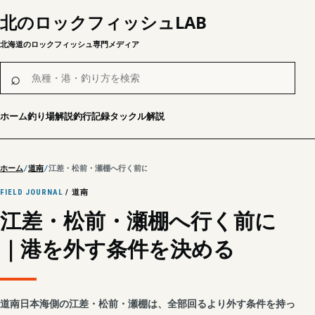
北のロックフィッシュLAB
北海道のロックフィッシュ専門メディア
魚種・港・釣り方を検索
⌕
ホーム
釣り場解説
釣行記録
タックル解説
ホーム
道南
江差・松前・瀬棚へ行く前に｜港を外す条件を決める
FIELD JOURNAL
/ 道南
江差・松前・瀬棚へ行く前に
｜港を外す条件を決める
道南日本海側の江差・松前・瀬棚は、全部回るより外す条件を持っ