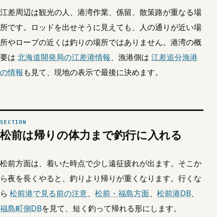
江差周辺は観光の人、港湾作業、係留、散策路が重なる場
所です。ロッドを出せそうに見えても、人の通りが近い場
所やロープの近くは釣りの場所ではありません。港湾の概
要は
北海道開発局の江差港情報
、漁港側は
江差追分漁港
の情報
も見て、現地の表示で最後に決めます。
松前は帰りの体力まで釣行に入れる
松前方面は、着いた時点で少し遠征疲れが出ます。そこか
ら夜を長くやると、釣りより帰りが重くなります。行くな
ら
松前港で見る前の注意
、
松前・福島方面
、
松前港DB
、
福島町側DB
を見て、短く釣って帰れる形にします。