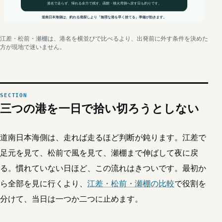
港名で走らず、帰れる余力で残す。函館・噴火湾側へ戻す日も釣りです。
道南日本海側は、釣れる港探しより「無理な港を早く捨てる」準備が効きます。
江差・松前・瀬棚は、港名を横並びで比べるより、出発前に外す条件を決めた
方が現地で迷いません。
三つの港を一日で拾い切ろうとしない
道南日本海側は、走れば走るほど判断が鈍ります。江差で
足元を見て、松前で風を見て、瀬棚まで伸ばして夜に戻
る。慣れていない日ほど、この流れはきついです。最初か
ら全部を見に行くより、
江差・松前・瀬棚の比較
で役割を
分けて、当日は一つか二つに止めます。