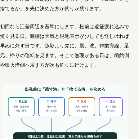
捨てるか」を先に決めた方が釣りが残ります。
初回なら江差周辺を基準にします。松前は遠征疲れ込みで
短く見る日。瀬棚は天気と現地表示が少しでも怪しければ
早めに外す日です。魚影より先に、風、波、作業導線、足
元、帰りの運転を見ます。そこで無理がある日は、函館側
や噴火湾側へ戻す方が次も釣りに行けます。
出発前に「残す港」と「捨てる港」を決める
1. 風と波
2. 帰り
3. 現地
4. 足元
警報・海上警報
運転時間
掲示・作業車
濡れ・段差
潮位・雨雲
燃料と眠気
係留と通行
夜の戻り
初回は江差、遠征日は松前、荒れ気味なら瀬棚を外す