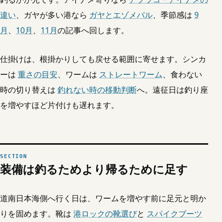
違い
、ガヤが多い港なら
ガヤとエゾメバル
、季節感は
9
月
、
10月
、
11月
の記事へ回します。
仕掛けは、根掛かりしても戻せる範囲に寄せます。シンカ
ーは
重さの目安
、ワームは
ストレートワーム
、食わない
時の切り替えは
釣れない時の移動判断
へ。遠征日は釣り座
を増やすほど片付けも遅れます。
装備は釣るためより帰るために足す
道南日本海側へ行く日は、ワームを増やす前に足元と明か
りを固めます。靴は
港ロックの靴選び
と
スパイクブーツ