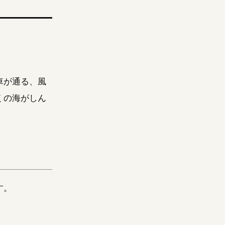
車が通る、風
くの海がしん
す。