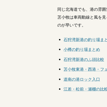
同じ北海道でも、港の雰囲
苫小牧は車両動線と風を見
のが早いです。
石狩湾新港の釣り場ま
小樽の釣り場まとめ
石狩湾新港のふ頭比較
苫小牧東港・西港・フ
道南の港ロック入口
江差・松前・瀬棚の比