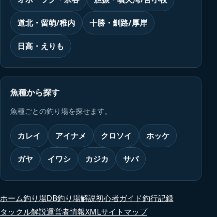
道北・留萌/稚内
十勝・釧路/厚岸
日高・えりも
魚種から探す
魚種ごとの釣り場を探せます。
カレイ
アイナメ
クロソイ
ホッケ
ガヤ
イワシ
カジカ
サバ
ホーム
釣り場DB
釣り場解説
初心者ガイド
釣行記録
タックル解説
運営者情報
XMLサイトマップ