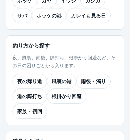
ホッケ
ガヤ
イワシ
カジカ
サバ
ホッケの港
カレイも見る日
釣り方から探す
夜、風裏、雨後、際打ち、根掛かり回避など、そ
の日の困りごとから入ります。
夜の帰り道
風裏の港
雨後・濁り
港の際打ち
根掛かり回避
家族・初回