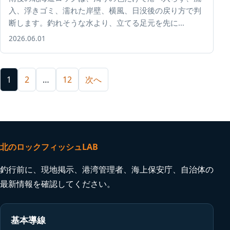
入、浮きゴミ、濡れた岸壁、横風、日没後の戻り方で判
断します。釣れそうな水より、立てる足元を先に...
2026.06.01
投稿のページ送り
1
2
…
12
次へ
北のロックフィッシュLAB
釣行前に、現地掲示、港湾管理者、海上保安庁、自治体の
最新情報を確認してください。
基本導線