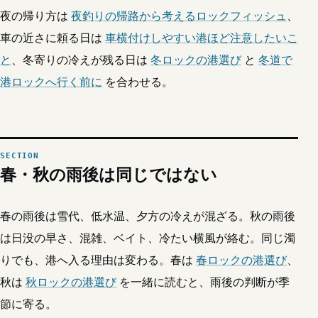
夜の帰り方は
夜釣りの帰路から考えるロックフィッシュ
、
車の近さに頼る日は
車横付けしやすい港ほど注意したいこ
と
、冬寄りの冷えが残る日は
冬ロックの港選び
と
冬道で
港ロックへ行く前に
を合わせる。
春・秋の雨後は同じではない
春の雨後は雪代、低水温、夕方の冷えが混ざる。秋の雨後
は日没の早さ、混雑、ベイト、冷たい横風が絡む。同じ濁
りでも、港へ入る理由は変わる。春は
春ロックの港選び
、
秋は
秋ロックの港選び
を一緒に読むと、雨後の判断が季
節に寄る。