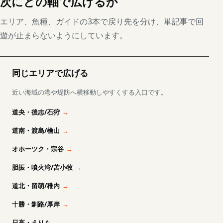
次にどの軸で広げるか
エリア、魚種、ガイドの3本で戻り先を分け、単記事で回
遊が止まらないようにしています。
同じエリアで広げる
近い海域の港や堤防へ横移動しやすくする入口です。
道央・後志/石狩
道南・渡島/檜山
オホーツク・宗谷
胆振・噴火湾/苫小牧
道北・留萌/稚内
十勝・釧路/厚岸
日高・えりも