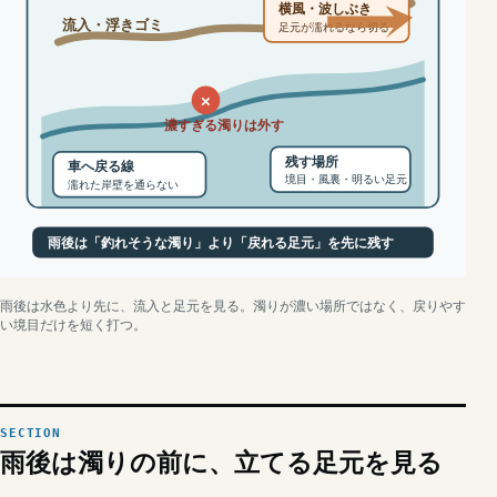
横風・波しぶき
流入・浮きゴミ
足元が濡れるなら切る
×
濃すぎる濁りは外す
残す場所
車へ戻る線
境目・風裏・明るい足元
濡れた岸壁を通らない
雨後は「釣れそうな濁り」より「戻れる足元」を先に残す
雨後は水色より先に、流入と足元を見る。濁りが濃い場所ではなく、戻りやす
い境目だけを短く打つ。
雨後は濁りの前に、立てる足元を見る