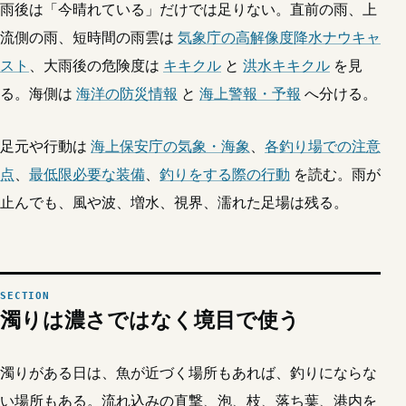
雨後は「今晴れている」だけでは足りない。直前の雨、上
流側の雨、短時間の雨雲は
気象庁の高解像度降水ナウキャ
スト
、大雨後の危険度は
キキクル
と
洪水キキクル
を見
る。海側は
海洋の防災情報
と
海上警報・予報
へ分ける。
足元や行動は
海上保安庁の気象・海象
、
各釣り場での注意
点
、
最低限必要な装備
、
釣りをする際の行動
を読む。雨が
止んでも、風や波、増水、視界、濡れた足場は残る。
濁りは濃さではなく境目で使う
濁りがある日は、魚が近づく場所もあれば、釣りにならな
い場所もある。流れ込みの直撃、泡、枝、落ち葉、港内を