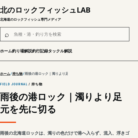
北のロックフィッシュLAB
北海道のロックフィッシュ専門メディア
魚種・港・釣り方を検索
⌕
ホーム
釣り場解説
釣行記録
タックル解説
ホーム
持ち物
雨後の港ロック｜濁りより足元を先に切る
FIELD JOURNAL
/ 持ち物
雨後の港ロック｜濁りより足
元を先に切る
雨後の北海道ロックは、濁りの色だけで港へ入らず、流入、浮きゴ