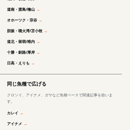
道南・渡島/檜山
オホーツク・宗谷
胆振・噴火湾/苫小牧
道北・留萌/稚内
十勝・釧路/厚岸
日高・えりも
同じ魚種で広げる
クロソイ、アイナメ、ガヤなど魚種ベースで関連記事を拾いま
す。
カレイ
アイナメ