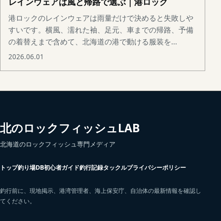
レインウェアは風と帰路で選ぶ｜港ロック
港ロックのレインウェアは雨量だけで決めると失敗しや
すいです。横風、濡れた袖、足元、車までの帰路、予備
の着替えまで含めて、北海道の港で動ける服装を...
2026.06.01
北のロックフィッシュLAB
北海道のロックフィッシュ専門メディア
トップ
釣り場DB
初心者ガイド
釣行記録
タックル
プライバシーポリシー
釣行前に、現地掲示、港湾管理者、海上保安庁、自治体の最新情報を確認し
てください。