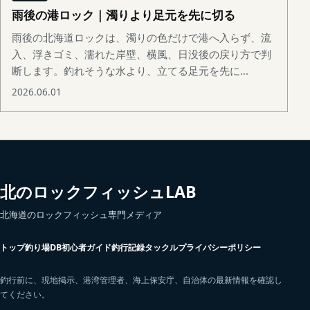
雨後の港ロック｜濁りより足元を先に切る
雨後の北海道ロックは、濁りの色だけで港へ入らず、流
入、浮きゴミ、濡れた岸壁、横風、日没後の戻り方で判
断します。釣れそうな水より、立てる足元を先に...
2026.06.01
北のロックフィッシュLAB
北海道のロックフィッシュ専門メディア
トップ
釣り場DB
初心者ガイド
釣行記録
タックル
プライバシーポリシー
釣行前に、現地掲示、港湾管理者、海上保安庁、自治体の最新情報を確認し
てください。