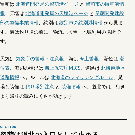
留萌は
北海道開発局の留萌港ページ
と
留萌市の留萌港情
報
、天塩は
北海道開発局の天塩港ページ
と
留萌開発建設
部の整備事業情報
、紋別は
紋別市の紋別港情報
から見ま
す。港は釣り場の前に、物流、水産、地域利用の場所で
す。
天気は
気象庁の警報・注意報
、海は
海上警報
、潮位は
潮
位表
、海辺の状況は
海上保安庁MICS
、道路は
北海道地区
道路情報
へ。ルールは
北海道のフィッシングルール
、足
場と装備は
釣り場別注意
と
装備情報
へ。道北では、行き
より帰りの読みにくさが効きます。