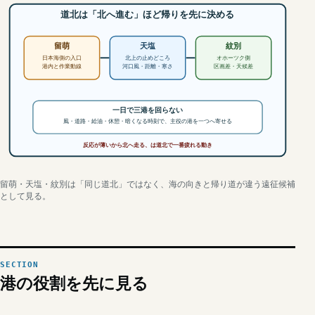
道北は「北へ進む」ほど帰りを先に決める
留萌
天塩
紋別
日本海側の入口
北上の止めどころ
オホーツク側
港内と作業動線
河口風・距離・寒さ
区画差・天候差
一日で三港を回らない
風・道路・給油・休憩・暗くなる時刻で、主役の港を一つへ寄せる
反応が薄いから北へ走る、は道北で一番疲れる動き
留萌・天塩・紋別は「同じ道北」ではなく、海の向きと帰り道が違う遠征候補
として見る。
港の役割を先に見る