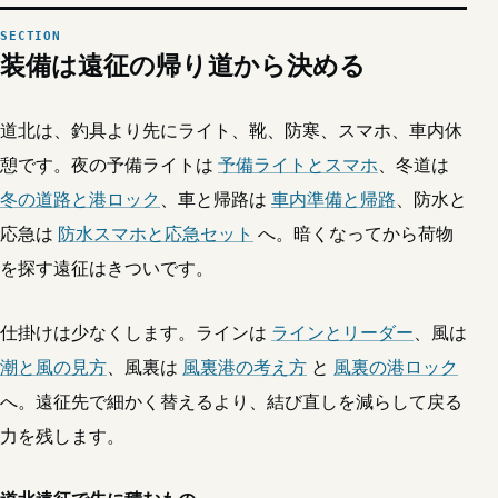
装備は遠征の帰り道から決める
道北は、釣具より先にライト、靴、防寒、スマホ、車内休
憩です。夜の予備ライトは
予備ライトとスマホ
、冬道は
冬の道路と港ロック
、車と帰路は
車内準備と帰路
、防水と
応急は
防水スマホと応急セット
へ。暗くなってから荷物
を探す遠征はきついです。
仕掛けは少なくします。ラインは
ラインとリーダー
、風は
潮と風の見方
、風裏は
風裏港の考え方
と
風裏の港ロック
へ。遠征先で細かく替えるより、結び直しを減らして戻る
力を残します。