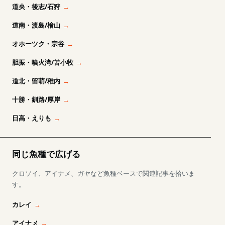
道央・後志/石狩
道南・渡島/檜山
オホーツク・宗谷
胆振・噴火湾/苫小牧
道北・留萌/稚内
十勝・釧路/厚岸
日高・えりも
同じ魚種で広げる
クロソイ、アイナメ、ガヤなど魚種ベースで関連記事を拾いま
す。
カレイ
アイナメ