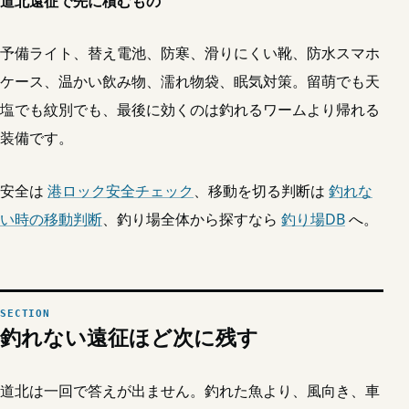
道北遠征で先に積むもの
予備ライト、替え電池、防寒、滑りにくい靴、防水スマホ
ケース、温かい飲み物、濡れ物袋、眠気対策。留萌でも天
塩でも紋別でも、最後に効くのは釣れるワームより帰れる
装備です。
安全は
港ロック安全チェック
、移動を切る判断は
釣れな
い時の移動判断
、釣り場全体から探すなら
釣り場DB
へ。
釣れない遠征ほど次に残す
道北は一回で答えが出ません。釣れた魚より、風向き、車