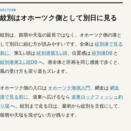
紋別はオホーツク側として別日に見る
紋別は、留萌や天塩の延長ではなく、オホーツク側の港と
して別日に組む方が読みやすいです。全体は
紋別港で見る
前に
、第3ふ頭は
紋別港第3ふ頭
、位置感は
紋別港DB
と
紋別港第3ふ頭DB
へ。港全体と区画を同じ感覚で歩くと、
風の受け方も戻り道もズレます。
オホーツク側の入口は
オホーツク海側入門
、網走は
網走
港で見る前に
、道東へ広げるなら
道東ロックフィッシュ釣
り場
へ。紋別まで走る日は、最初から紋別を主役にして、
留萌や天塩を混ぜない方が残ります。