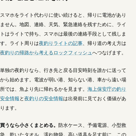
スマホをライト代わりに使い続けると、帰りに電池があり
ません。地図、連絡、天気、緊急連絡を残すために、ライ
トはライトで持ち、スマホは最後の連絡手段として残しま
す。ライト周りは
夜釣りライトの記事
、帰り道の考え方は
夜釣りの帰路から考えるロックフィッシュ
へつなげます。
単独の夜釣りなら、行き先と戻る目安時刻を誰かに送って
から始めます。電波が弱い港、知らない港、車から遠い場
所では、魚より先に帰れるかを見ます。
海上保安庁の釣り
安全情報
と
夜釣りの安全情報
は出発前に見ておく価値があ
ります。
買うなら小さくまとめる。
防水ケース、予備電源、小型救
急、乾いたタオル、濡れ物袋。高い道具を足す前に、この