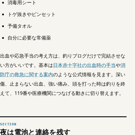
消毒用シート
トゲ抜きやピンセット
予備タオル
自分に必要な常備薬
出血や応急手当の考え方は、釣りブログだけで完結させな
い方がいいです。基本は
日本赤十字社の出血時の手当
や
消
防庁の救急に関する案内
のような公式情報を見ます。深い
傷、止まらない出血、強い痛み、頭を打った時は釣りを終
えて、119番や医療機関につなげる動きに切り替えます。
夜は電池と連絡を残す