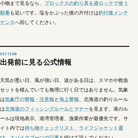
小物まで見るなら、
プロックスの釣り具を港ロックで使う
順番
も近いです。塩をかぶった後の片付けは
釣行後メンテ
ナンス
へ回してください。
出発前に見る公式情報
天気が悪い日、風が強い日、波がある日は、スマホや救急
セットを積んでいても無理に行く日ではありません。気象
は
気象庁の警報・注意報
と
海上警報
、北海道の釣りルール
は
北海道のフィッシングルールとマナー
を見ます。港のル
ールは現地表示、港湾管理者、漁業作業が最優先です。サ
イト内では
持ち物チェックリスト
、
ライフジャケット選
び
、
スパイクブーツの記事
も続けて読んでください。