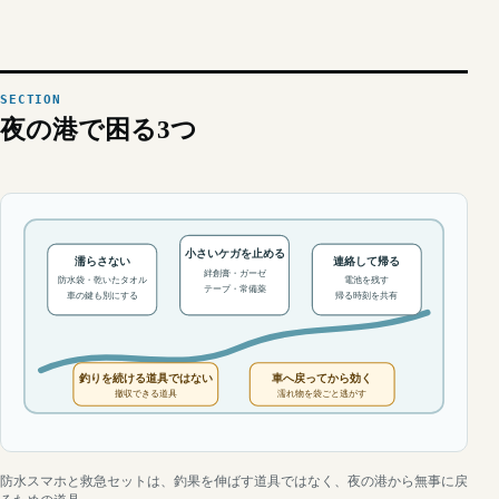
夜の港で困る3つ
小さいケガを止める
濡らさない
連絡して帰る
絆創膏・ガーゼ
防水袋・乾いたタオル
電池を残す
テープ・常備薬
車の鍵も別にする
帰る時刻を共有
釣りを続ける道具ではない
車へ戻ってから効く
撤収できる道具
濡れ物を袋ごと逃がす
防水スマホと救急セットは、釣果を伸ばす道具ではなく、夜の港から無事に戻