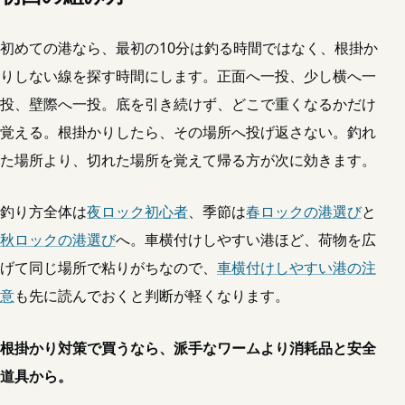
初めての港なら、最初の10分は釣る時間ではなく、根掛か
りしない線を探す時間にします。正面へ一投、少し横へ一
投、壁際へ一投。底を引き続けず、どこで重くなるかだけ
覚える。根掛かりしたら、その場所へ投げ返さない。釣れ
た場所より、切れた場所を覚えて帰る方が次に効きます。
釣り方全体は
夜ロック初心者
、季節は
春ロックの港選び
と
秋ロックの港選び
へ。車横付けしやすい港ほど、荷物を広
げて同じ場所で粘りがちなので、
車横付けしやすい港の注
意
も先に読んでおくと判断が軽くなります。
根掛かり対策で買うなら、派手なワームより消耗品と安全
道具から。