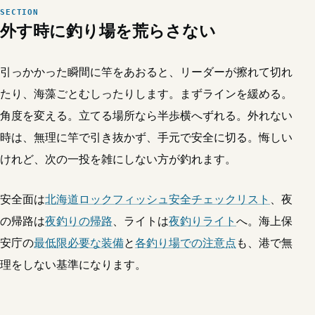
外す時に釣り場を荒らさない
引っかかった瞬間に竿をあおると、リーダーが擦れて切れ
たり、海藻ごとむしったりします。まずラインを緩める。
角度を変える。立てる場所なら半歩横へずれる。外れない
時は、無理に竿で引き抜かず、手元で安全に切る。悔しい
けれど、次の一投を雑にしない方が釣れます。
安全面は
北海道ロックフィッシュ安全チェックリスト
、夜
の帰路は
夜釣りの帰路
、ライトは
夜釣りライト
へ。海上保
安庁の
最低限必要な装備
と
各釣り場での注意点
も、港で無
理をしない基準になります。