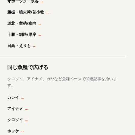
オホーツク・宗谷
胆振・噴火湾/苫小牧
道北・留萌/稚内
十勝・釧路/厚岸
日高・えりも
同じ魚種で広げる
クロソイ、アイナメ、ガヤなど魚種ベースで関連記事を拾いま
す。
カレイ
アイナメ
クロソイ
ホッケ