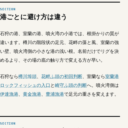
港ごとに避け方は違う
石狩の港、室蘭の港、噴火湾の小港では、根掛かりの質が
違います。樽川の階段状の足元、花畔の藻と風、室蘭の強
い壁、噴火湾側の小さな港の浅い根。名前だけでリグを決
めるより、その場の底の触り方で変える方が早い。
石狩なら
樽川埠頭
、
花畔ふ頭の初回判断
、室蘭なら
室蘭港
ロックフィッシュの入口
と
崎守ふ頭の判断
へ。噴火湾側は
伊達漁港
、
黄金漁港
、
豊浦漁港
で足元の重さを変えます。