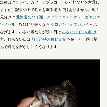
魚種はクロソイ、ガヤ、アブラコ、カレイ類などを意識し
ますが、記事の上で釣果を煽る場所ではありません。魚の
見分けは
北海道のソイ類
、
アブラコとアイナメ
、
ガヤとエ
ゾメバル
、投げ釣り寄りなら
クロガシラとマガレイ
へつ
なげます。小さい当たりが続く日は
小さいバイトの掛け
方
、何もない日は
無反応時の移動目安
を使うと、同じ足
元で時間を溶かしにくくなります。