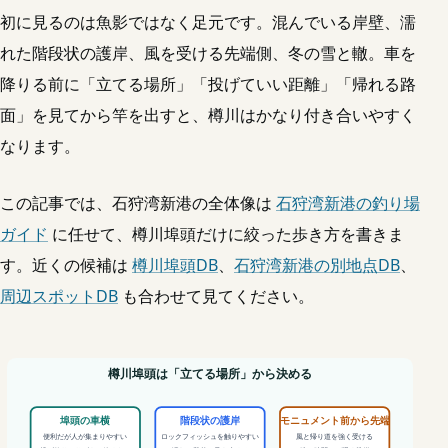
初に見るのは魚影ではなく足元です。混んでいる岸壁、濡
れた階段状の護岸、風を受ける先端側、冬の雪と轍。車を
降りる前に「立てる場所」「投げていい距離」「帰れる路
面」を見てから竿を出すと、樽川はかなり付き合いやすく
なります。
この記事では、石狩湾新港の全体像は
石狩湾新港の釣り場
ガイド
に任せて、樽川埠頭だけに絞った歩き方を書きま
す。近くの候補は
樽川埠頭DB
、
石狩湾新港の別地点DB
、
周辺スポットDB
も合わせて見てください。
樽川埠頭は「立てる場所」から決める
埠頭の車横
階段状の護岸
モニュメント前から先端
便利だが人が集まりやすい
ロックフィッシュを触りやすい
風と帰り道を強く受ける