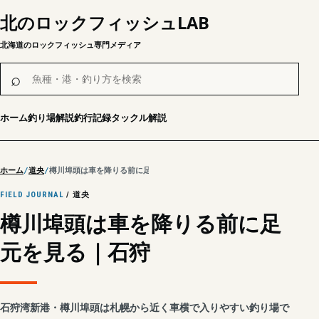
北のロックフィッシュLAB
北海道のロックフィッシュ専門メディア
魚種・港・釣り方を検索
⌕
ホーム
釣り場解説
釣行記録
タックル解説
ホーム
道央
樽川埠頭は車を降りる前に足元を見る｜石狩
FIELD JOURNAL
/ 道央
樽川埠頭は車を降りる前に足
元を見る｜石狩
石狩湾新港・樽川埠頭は札幌から近く車横で入りやすい釣り場で