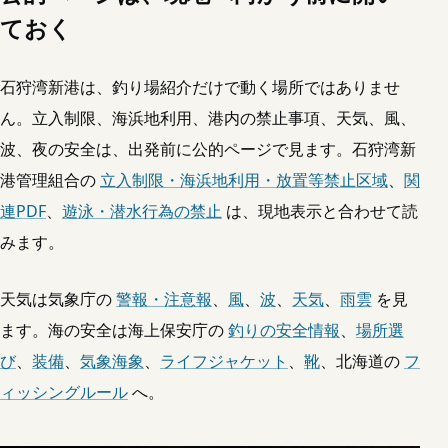
ておく
石狩湾新港は、釣り場紹介だけで動く場所ではありませ
ん。立入制限、海浜地利用、港内の禁止事項、天気、風、
波、夜の安全は、出発前に公的ページで見ます。石狩湾新
港管理組合の
立入制限・海浜地利用・放置等禁止区域
、
関
連PDF
、
遊泳・潜水行為の禁止
は、現地表示と合わせて読
みます。
天気は気象庁の
警報・注意報
、
風
、
波
、
天気
、
雨雲
を見
ます。海の安全は海上保安庁の
釣りの安全情報
、
場所選
び
、
装備
、
気象海象
、
ライフジャケット
、
靴
、北海道の
フ
ィッシングルール
へ。