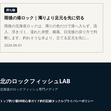
持ち物
雨後の港ロック｜濁りより足元を先に切る
雨後の北海道ロックは、濁りの色だけで港へ入らず、流
入、浮きゴミ、濡れた岸壁、横風、日没後の戻り方で判
断します。釣れそうな水より、立てる足元を先に...
2026.06.01
北のロックフィッシュLAB
北海道のロックフィッシュ専門メディア
トップ
釣り場DB
初心者ガイド
釣行記録
タックル
プライバシーポリシー