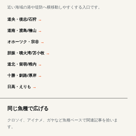
近い海域の港や堤防へ横移動しやすくする入口です。
道央・後志/石狩
道南・渡島/檜山
オホーツク・宗谷
胆振・噴火湾/苫小牧
道北・留萌/稚内
十勝・釧路/厚岸
日高・えりも
同じ魚種で広げる
クロソイ、アイナメ、ガヤなど魚種ベースで関連記事を拾いま
す。