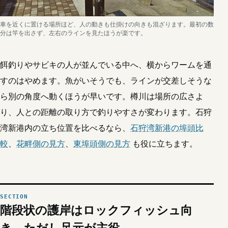
車を近くに置ける場所ほど、人の動きも仕掛けの向きも混ざります。最初の数
分は竿を出さず、左右のラインを見たほうが楽です。
餌釣りやサビキの人が並んでいる中へ、横からワームを通
すのはやめます。魚がいそうでも、ラインが交差しそうな
ら別の角度へ動くほうが早いです。樽川は場所の広さよ
り、人との距離の取り方で釣りやすさが変わります。石狩
湾新港内の立ち位置を比べるなら、
石狩湾新港の埠頭比
較
、
花畔側の見方
、
東埠頭側の見方
も役に立ちます。
階段状の護岸はロックフィッシュ向