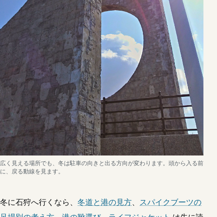
広く見える場所でも、冬は駐車の向きと出る方向が変わります。頭から入る前
に、戻る動線を見ます。
冬に石狩へ行くなら、
冬道と港の見方
、
スパイクブーツの
足場別の考え方
、
港の靴選び
、
ライフジャケット
は先に読