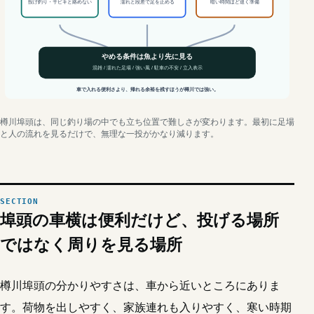
投げ釣り・サビキと絡めない
濡れと段差で足を止める
暗い時間ほど退く準備
やめる条件は魚より先に見る
混雑 / 濡れた足場 / 強い風 / 駐車の不安 / 立入表示
車で入れる便利さより、帰れる余裕を残すほうが樽川では強い。
樽川埠頭は、同じ釣り場の中でも立ち位置で難しさが変わります。最初に足場
と人の流れを見るだけで、無理な一投がかなり減ります。
埠頭の車横は便利だけど、投げる場所
ではなく周りを見る場所
樽川埠頭の分かりやすさは、車から近いところにありま
す。荷物を出しやすく、家族連れも入りやすく、寒い時期