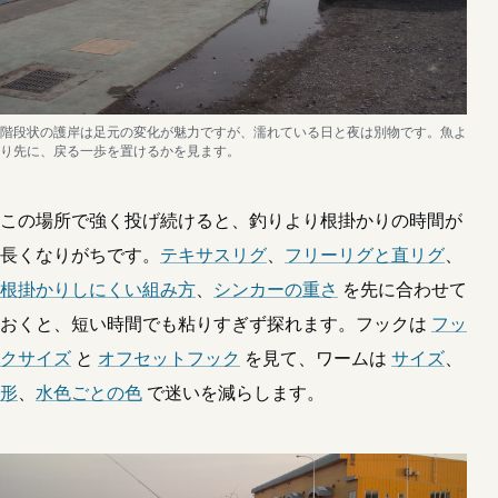
階段状の護岸は足元の変化が魅力ですが、濡れている日と夜は別物です。魚よ
り先に、戻る一歩を置けるかを見ます。
この場所で強く投げ続けると、釣りより根掛かりの時間が
長くなりがちです。
テキサスリグ
、
フリーリグと直リグ
、
根掛かりしにくい組み方
、
シンカーの重さ
を先に合わせて
おくと、短い時間でも粘りすぎず探れます。フックは
フッ
クサイズ
と
オフセットフック
を見て、ワームは
サイズ
、
形
、
水色ごとの色
で迷いを減らします。