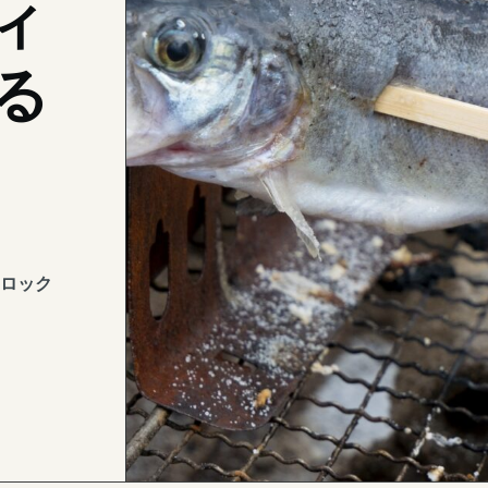
ィ
る
ロック