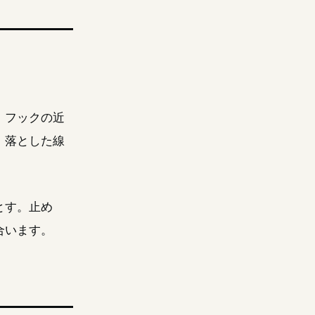
。フックの近
、落とした線
とす。止め
合います。