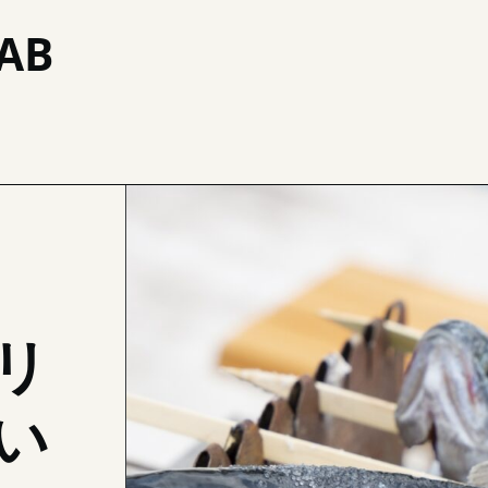
AB
で使い分ける場面
リ
い