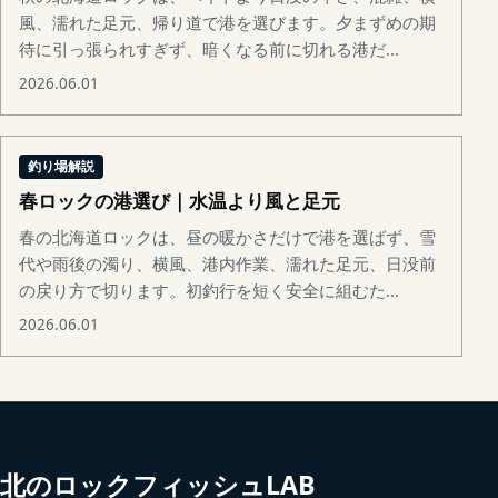
風、濡れた足元、帰り道で港を選びます。夕まずめの期
待に引っ張られすぎず、暗くなる前に切れる港だ...
2026.06.01
釣り場解説
春ロックの港選び｜水温より風と足元
春の北海道ロックは、昼の暖かさだけで港を選ばず、雪
代や雨後の濁り、横風、港内作業、濡れた足元、日没前
の戻り方で切ります。初釣行を短く安全に組むた...
2026.06.01
北のロックフィッシュLAB