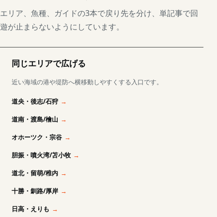
エリア、魚種、ガイドの3本で戻り先を分け、単記事で回
遊が止まらないようにしています。
同じエリアで広げる
近い海域の港や堤防へ横移動しやすくする入口です。
道央・後志/石狩
道南・渡島/檜山
オホーツク・宗谷
胆振・噴火湾/苫小牧
道北・留萌/稚内
十勝・釧路/厚岸
日高・えりも