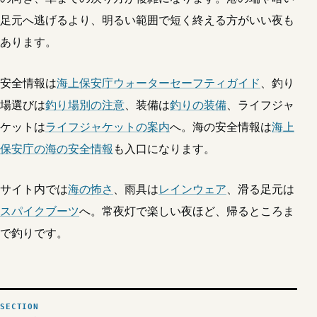
足元へ逃げるより、明るい範囲で短く終える方がいい夜も
あります。
安全情報は
海上保安庁ウォーターセーフティガイド
、釣り
場選びは
釣り場別の注意
、装備は
釣りの装備
、ライフジャ
ケットは
ライフジャケットの案内
へ。海の安全情報は
海上
保安庁の海の安全情報
も入口になります。
サイト内では
海の怖さ
、雨具は
レインウェア
、滑る足元は
スパイクブーツ
へ。常夜灯で楽しい夜ほど、帰るところま
で釣りです。