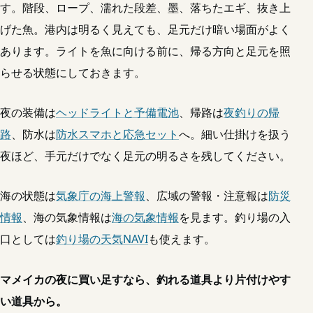
す。階段、ロープ、濡れた段差、墨、落ちたエギ、抜き上
げた魚。港内は明るく見えても、足元だけ暗い場面がよく
あります。ライトを魚に向ける前に、帰る方向と足元を照
らせる状態にしておきます。
夜の装備は
ヘッドライトと予備電池
、帰路は
夜釣りの帰
路
、防水は
防水スマホと応急セット
へ。細い仕掛けを扱う
夜ほど、手元だけでなく足元の明るさを残してください。
海の状態は
気象庁の海上警報
、広域の警報・注意報は
防災
情報
、海の気象情報は
海の気象情報
を見ます。釣り場の入
口としては
釣り場の天気NAVI
も使えます。
マメイカの夜に買い足すなら、釣れる道具より片付けやす
い道具から。