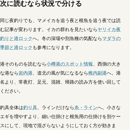
次に読むなら状況で分ける
同じ夜釣りでも、マメイカを追う夜と根魚を追う夜では読
む記事が変わります。イカの群れを見たいなら
ヤリイカ夜
釣りと港ロック
へ。冬の深場や別魚種の気配なら
マダラの
季節と港ロック
も参考になります。
港そのものを読むなら
小樽港のスポット情報
、西側の大き
な港なら
岩内港
、道北の風が気になるなら
稚内副港
へ。港
名より、常夜灯、足元、混雑、帰路の読み方を使い回して
ください。
釣具全体は
釣り具
、ラインだけなら
糸・ライン
へ。小さな
エギを増やすより、細い仕掛けと根魚用の仕掛けを別ケー
スにして、現地で混ざらないようにしておく方が効きま