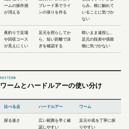
ームの操作感
ブレード系でライ
らみ、根に触れて
が消える
ンの張りを作る
いることに気づか
ない
夜釣りで足場
足元を照らしてか
暗いまま遠投し、
や回収コース
ら、短い距離で泳
足元の段差や係留
が見えにくい
ぎを確認する
物に気づかない
ワームとハードルアーの使い分け
比べる点
ハードルアー
ワーム
探る速さ
広い範囲を早く確
足元や底を丁寧に探
認しやすい
りやすい