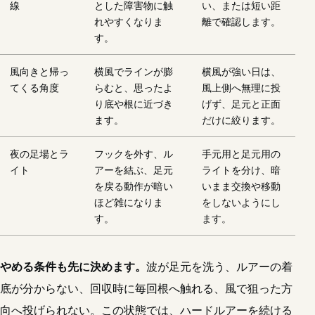
線
とした障害物に触
い、または短い距
れやすくなりま
離で確認します。
す。
風向きと帰っ
横風でラインが膨
横風が強い日は、
てくる角度
らむと、思ったよ
風上側へ無理に投
り底や根に近づき
げず、足元と正面
ます。
だけに絞ります。
夜の足場とラ
フックを外す、ル
手元用と足元用の
イト
アーを結ぶ、足元
ライトを分け、暗
を戻る動作が暗い
いまま交換や移動
ほど雑になりま
をしないようにし
す。
ます。
やめる条件も先に決めます。
波が足元を洗う、ルアーの着
底が分からない、回収時に毎回根へ触れる、風で狙った方
向へ投げられない。この状態では、ハードルアーを続ける