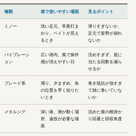
種類
港で使いやすい場面
見るポイント
ミノー
浅い足元、常夜灯ま
潜りすぎないか、
わり、ベイトが見え
足元で姿勢が崩れ
るとき
ないか
バイブレーシ
広い港内、風で操作
沈めすぎず、底に
ョン
感が消えやすい日
当たる回数を減ら
せるか
ブレード系
濁り、夕まずめ、魚
巻き抵抗が強すぎ
の位置を早く知りた
て雑に巻いていな
いとき
いか
メタルジグ
深い港、潮が動く場
沈めた後の根掛か
所、遠投が必要な場
り回避と回収角度
面