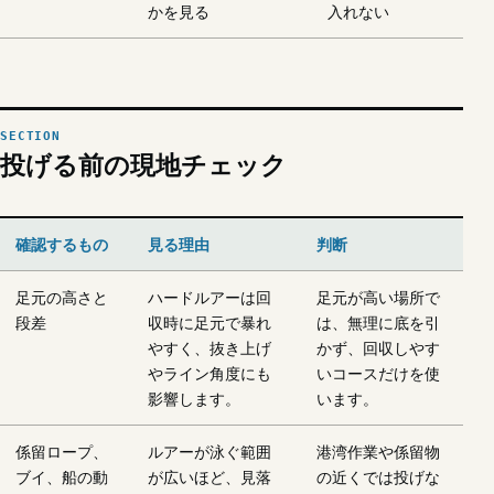
かを見る
入れない
投げる前の現地チェック
確認するもの
見る理由
判断
足元の高さと
ハードルアーは回
足元が高い場所で
段差
収時に足元で暴れ
は、無理に底を引
やすく、抜き上げ
かず、回収しやす
やライン角度にも
いコースだけを使
影響します。
います。
係留ロープ、
ルアーが泳ぐ範囲
港湾作業や係留物
ブイ、船の動
が広いほど、見落
の近くでは投げな