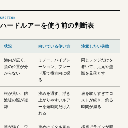
ハードルアーを使う前の判断表
状況
向いている使い方
注意したい失敗
港内が広く、
ミノー、バイブレ
同じレンジだけを
魚の位置が分
ーション、ブレー
巻いて、足元や壁
からない
ド系で横方向に探
際を見落とす
る
根が荒い、防
浅めを通す、浮き
底を取りすぎてロ
波堤の際が複
上がりやすいルア
ストが続き、釣る
雑
ーを短時間だけ入
時間が減る
れる
風が強く、ワ
重めのメタル系や
横風でラインが膨