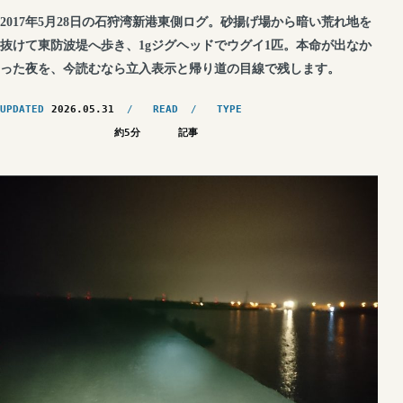
2017年5月28日の石狩湾新港東側ログ。砂揚げ場から暗い荒れ地を
抜けて東防波堤へ歩き、1gジグヘッドでウグイ1匹。本命が出なか
った夜を、今読むなら立入表示と帰り道の目線で残します。
UPDATED
2026.05.31
READ
TYPE
約5分
記事