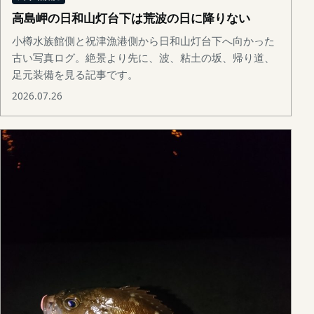
高島岬の日和山灯台下は荒波の日に降りない
小樽水族館側と祝津漁港側から日和山灯台下へ向かった
古い写真ログ。絶景より先に、波、粘土の坂、帰り道、
足元装備を見る記事です。
2026.07.26