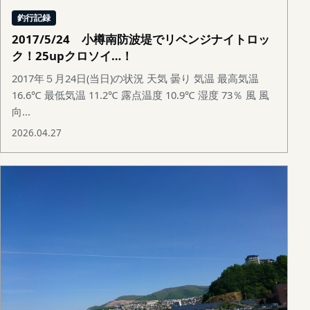
釣行記録
2017/5/24 小樽南防波堤でリベンジナイトロッ
ク！25upクロソイ…！
2017年５月24日(当日)の状況 天気 曇り 気温 最高気温
16.6℃ 最低気温 11.2℃ 露点温度 10.9℃ 湿度 73％ 風 風
向...
2026.04.27