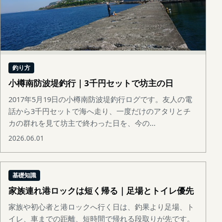
釣り方
小樽南防波堤釣行｜3千円セットで坊主の日
2017年5月19日の小樽南防波堤釣行ログです。友人の電
話から3千円セットで海へ走り、一度だけのアタリとチ
カの群れを見て坊主で終わった日を、今の...
2026.06.01
基礎知識
家族連れ港ロックは短く帰る｜足場とトイレ優先
家族や初心者と港ロックへ行く日は、釣果より足場、ト
イレ、車までの距離、短時間で帰れる段取りが先です。