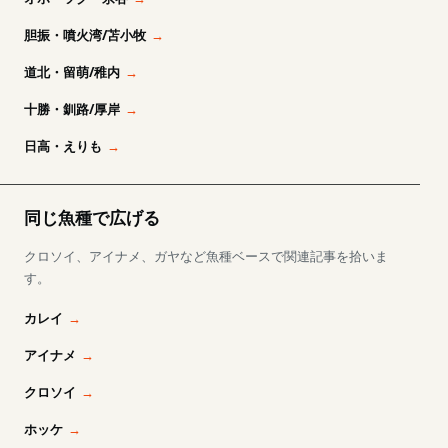
胆振・噴火湾/苫小牧
道北・留萌/稚内
十勝・釧路/厚岸
日高・えりも
同じ魚種で広げる
クロソイ、アイナメ、ガヤなど魚種ベースで関連記事を拾いま
す。
カレイ
アイナメ
クロソイ
ホッケ