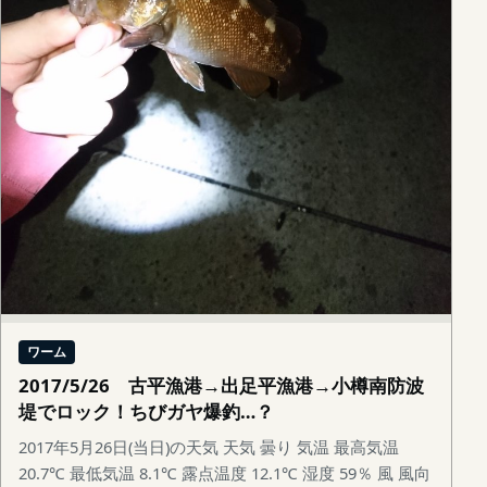
ワーム
2017/5/26 古平漁港→出足平漁港→小樽南防波
堤でロック！ちびガヤ爆釣…？
2017年5月26日(当日)の天気 天気 曇り 気温 最高気温
20.7℃ 最低気温 8.1℃ 露点温度 12.1℃ 湿度 59％ 風 風向