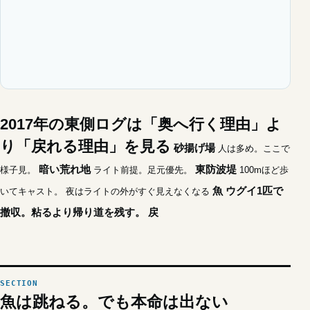
2017年の東側ログは「奥へ行く理由」よ
り「戻れる理由」を見る
砂揚げ場
人は多め。ここで
暗い荒れ地
東防波堤
様子見。
ライト前提。足元優先。
100mほど歩
魚
ウグイ1匹で
いてキャスト。
夜はライトの外がすぐ見えなくなる
撤収。粘るより帰り道を残す。
戻
魚は跳ねる。でも本命は出ない