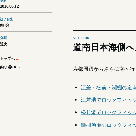
更新
2026.05.12
読了目安
約3分
分類
道央
道南日本海側へ
トップへ
釣り場DB
寿都周辺からさらに南へ行
江差・松前・瀬棚の道
江差港でロックフィッ
松前港でロックフィッ
瀬棚漁港のロックフィ