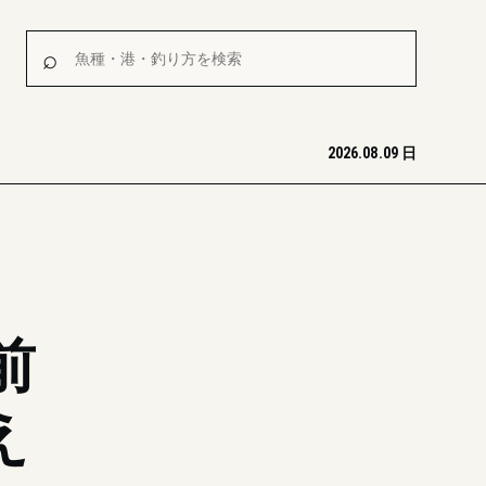
魚種・港・釣り方を検索
⌕
2026.08.09 日
前
え