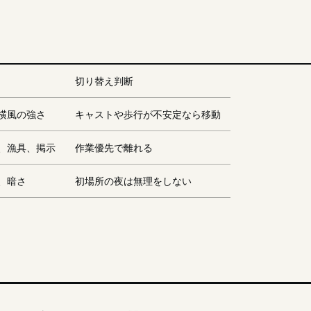
切り替え判断
横風の強さ
キャストや歩行が不安定なら移動
、漁具、掲示
作業優先で離れる
、暗さ
初場所の夜は無理をしない