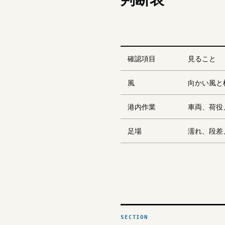
確認項目
見ること
風
向かい風と
港内作業
車両、荷役
足場
濡れ、段差