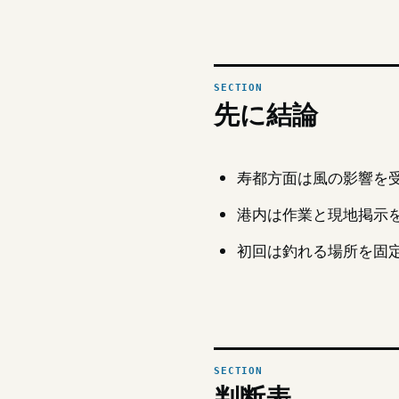
先に結論
寿都方面は風の影響を
港内は作業と現地掲示
初回は釣れる場所を固
判断表