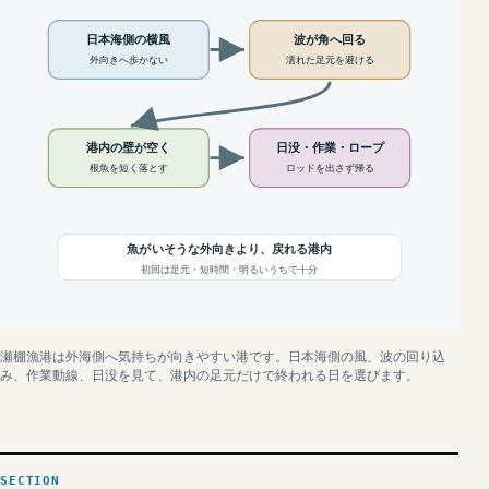
日本海側の横風
波が角へ回る
外向きへ歩かない
濡れた足元を避ける
港内の壁が空く
日没・作業・ロープ
根魚を短く落とす
ロッドを出さず帰る
魚がいそうな外向きより、戻れる港内
初回は足元・短時間・明るいうちで十分
瀬棚漁港は外海側へ気持ちが向きやすい港です。日本海側の風、波の回り込
み、作業動線、日没を見て、港内の足元だけで終われる日を選びます。