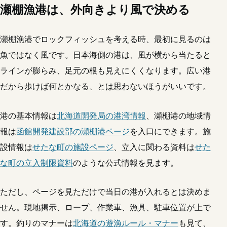
瀬棚漁港は、外向きより風で決める
瀬棚漁港でロックフィッシュを考える時、最初に見るのは
魚ではなく風です。日本海側の港は、風が横から当たると
ラインが膨らみ、足元の根も見えにくくなります。広い港
だから歩けば何とかなる、とは思わないほうがいいです。
港の基本情報は
北海道開発局の港湾情報
、瀬棚港の地域情
報は
函館開発建設部の瀬棚港ページ
を入口にできます。施
設情報は
せたな町の施設ページ
、立入に関わる資料は
せた
な町の立入制限資料
のような公式情報を見ます。
ただし、ページを見ただけで当日の港が入れるとは決めま
せん。現地掲示、ロープ、作業車、漁具、駐車位置が上で
す。釣りのマナーは
北海道の遊漁ルール・マナー
も見て、