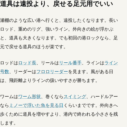
道具は遠投より、戻せる足元用でいい
瀬棚のような広い港へ行くと、遠投したくなります。長い
ロッド、重めのリグ、強いライン。外向きの絵が浮かぶ
と、道具も大きくなります。でも初回の港ロックなら、足
元で戻せる道具のほうが楽です。
ロッドは
ロッド長
、リールは
リール番手
、ラインは
ライン
号数
、リーダーは
フロロリーダー
を見ます。風がある日
は、飛距離よりラインの扱いやすさが勝ちます。
ワームは
ワーム形状
、巻くなら
スイミング
、ハードルアー
なら
ミノーで浮いた魚を見る日
くらいまでです。外向きへ
歩くために道具を増やすより、港内で終われる小ささを残
します。