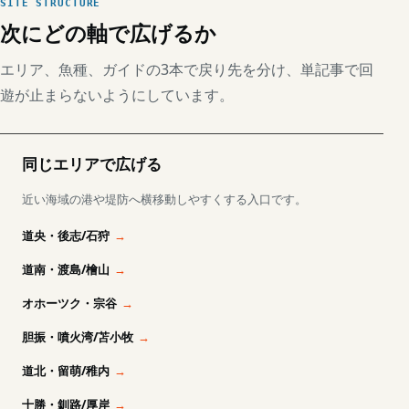
SITE STRUCTURE
次にどの軸で広げるか
エリア、魚種、ガイドの3本で戻り先を分け、単記事で回
遊が止まらないようにしています。
同じエリアで広げる
近い海域の港や堤防へ横移動しやすくする入口です。
道央・後志/石狩
道南・渡島/檜山
オホーツク・宗谷
胆振・噴火湾/苫小牧
道北・留萌/稚内
十勝・釧路/厚岸