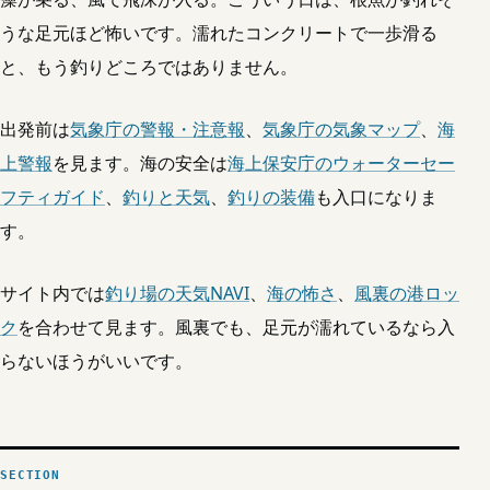
うな足元ほど怖いです。濡れたコンクリートで一歩滑る
と、もう釣りどころではありません。
出発前は
気象庁の警報・注意報
、
気象庁の気象マップ
、
海
上警報
を見ます。海の安全は
海上保安庁のウォーターセー
フティガイド
、
釣りと天気
、
釣りの装備
も入口になりま
す。
サイト内では
釣り場の天気NAVI
、
海の怖さ
、
風裏の港ロッ
ク
を合わせて見ます。風裏でも、足元が濡れているなら入
らないほうがいいです。