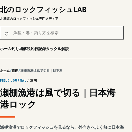
北のロックフィッシュLAB
北海道のロックフィッシュ専門メディア
魚種・港・釣り方を検索
⌕
ホーム
釣り場解説
釣行記録
タックル解説
ホーム
道南
瀬棚漁港は風で切る｜日本海港ロック
FIELD JOURNAL
/ 道南
瀬棚漁港は風で切る｜日本海
港ロック
瀬棚漁港でロックフィッシュを見るなら、外向きへ歩く前に日本海