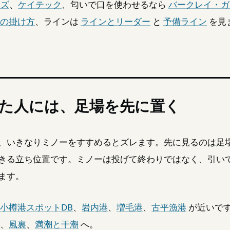
ンズ
、
ケイテック
、匂いで口を使わせるなら
バークレイ・ガ
の掛け方
、ラインは
ラインとリーダー
と
予備ライン
を見
た人には、足場を先に置く
、いきなりミノーをすすめるとズレます。先に見るのは足
きる立ち位置です。ミノーは投げて終わりではなく、引い
ます。
小樽港スポットDB
、
岩内港
、
増毛港
、
古平漁港
が近いで
、
風裏
、
満潮と干潮
へ。