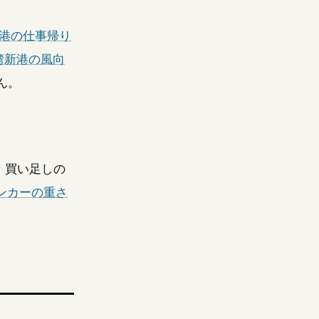
港の仕事帰り
湾新港の風向
ん。
。買い足しの
ンカーの重さ