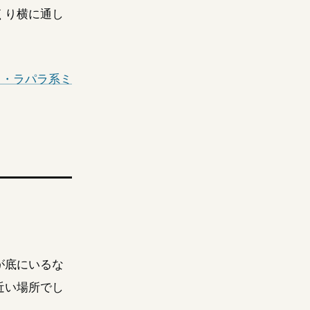
くり横に通し
イ・ラパラ系ミ
が底にいるな
近い場所でし