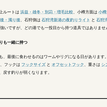
上ルートは
浜益・雄冬・別苅・増毛比較
、小樽方面は
小樽
後・濁り後
、石狩側は
石狩湾新港の夜釣りライト
と
石狩
強いですが、どの港でも一投目から持つ道具ではありませ
りも一緒に持つ
も、最後に食わせるのはワームやリグになる日があります
、フックは
フックサイズ
と
オフセットフック
、重さは
シ
、戻す釣りが弱くなります。