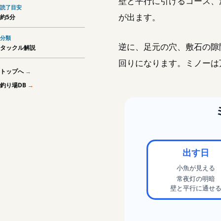
壁と平行に引けるコース、
読了目安
が出ます。
約5分
分類
逆に、足元の穴、敷石の隙
タックル解説
回りになります。ミノーは
トップへ
釣り場DB
出す日
小魚が見える
常夜灯の明暗
壁と平行に通せ