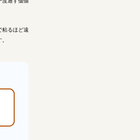
一度通す価値
で粘るほど遠
す。