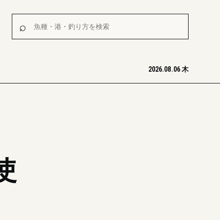
魚種・港・釣り方を検索
⌕
2026.08.06 木
使