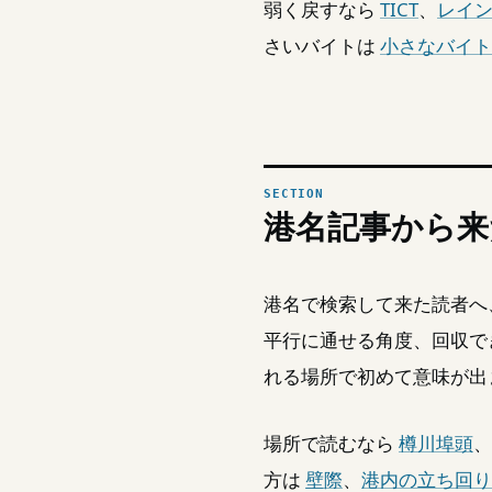
弱く戻すなら
TICT
、
レイ
さいバイトは
小さなバイト
港名記事から来
港名で検索して来た読者へ
平行に通せる角度、回収で
れる場所で初めて意味が出
場所で読むなら
樽川埠頭
、
方は
壁際
、
港内の立ち回り