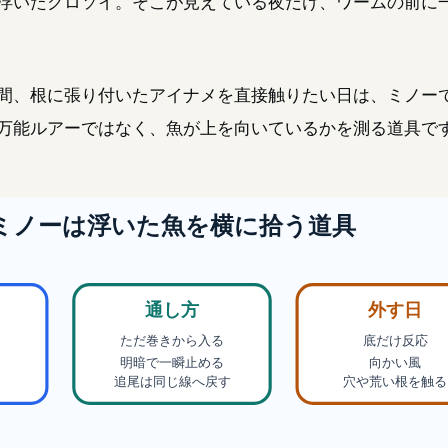
浮いたクロソイ。そこが見えている夜だけ、ワームの前に
間、根に張り付いたアイナメを直接触りたい日は、ミノー
万能ルアーではなく、魚が上を向いているかを測る道具で
ミノーは浮いた魚を横に拾う道具
通し方
外す日
底だけ反応
ただ巻きから入る
明暗で一瞬止める
向かい風
る
追尾は同じ線へ戻す
穴や荒い根を触る