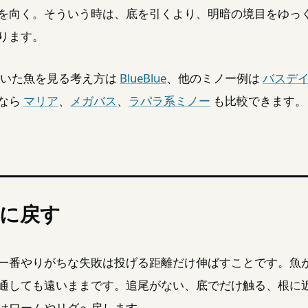
を向く。そういう時は、底を引くより、明暗の境目をゆっ
ります。
浮いた魚を見る考え方は
BlueBlue
、他のミノー例は
バスデ
なら
マリア
、
メガバス
、
ラパラ系ミノー
も比較できます。
に戻す
一番やりがちな失敗は投げる距離だけ伸ばすことです。魚
通しても遠いままです。追尾がない、底でだけ触る、根に
はワームやリグへ戻します。