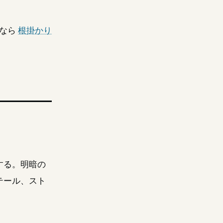
なら
根掛かり
する。明暗の
テール、スト