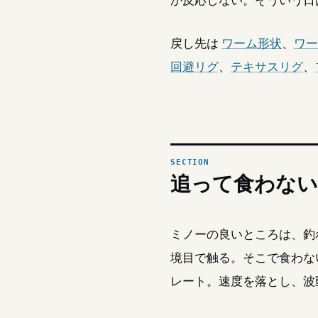
戻し先は
ワーム形状
、
ワー
回避リグ
、
テキサスリグ
、
追って食わな
ミノーの良いところは、釣
境目で触る。そこで食わな
レート。速度を落とし、波