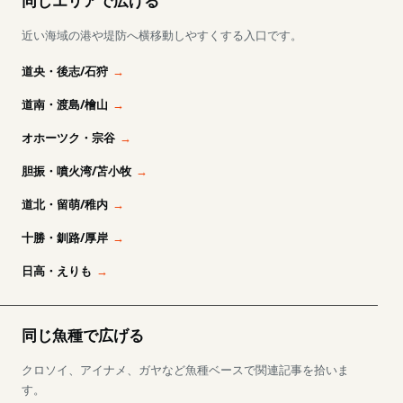
同じエリアで広げる
近い海域の港や堤防へ横移動しやすくする入口です。
道央・後志/石狩
道南・渡島/檜山
オホーツク・宗谷
胆振・噴火湾/苫小牧
道北・留萌/稚内
十勝・釧路/厚岸
日高・えりも
同じ魚種で広げる
クロソイ、アイナメ、ガヤなど魚種ベースで関連記事を拾いま
す。