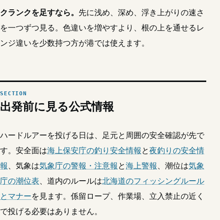
クランクを足すなら。
先に浅め、深め、浮き上がりの速さ
を一つずつ見る。色違いを増やすより、根の上を通せるレ
ンジ違いを少数持つ方が港では使えます。
出発前に見る公式情報
ハードルアーを投げる日は、足元と周囲の安全確認が先で
す。安全面は
海上保安庁の釣り安全情報
と
夜釣りの安全情
報
、気象は
気象庁の警報・注意報
と
海上警報
、潮位は
気象
庁の潮位表
、道内のルールは
北海道のフィッシングルール
とマナー
を見ます。係留ロープ、作業場、立入禁止の近く
で投げる必要はありません。