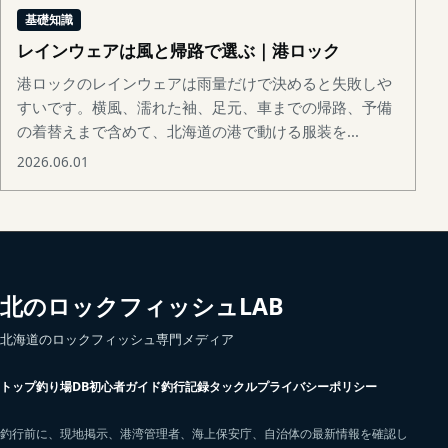
基礎知識
レインウェアは風と帰路で選ぶ｜港ロック
港ロックのレインウェアは雨量だけで決めると失敗しや
すいです。横風、濡れた袖、足元、車までの帰路、予備
の着替えまで含めて、北海道の港で動ける服装を...
2026.06.01
北のロックフィッシュLAB
北海道のロックフィッシュ専門メディア
トップ
釣り場DB
初心者ガイド
釣行記録
タックル
プライバシーポリシー
釣行前に、現地掲示、港湾管理者、海上保安庁、自治体の最新情報を確認し