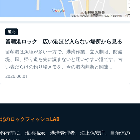
道北
留萌港ロック｜広い港ほど入らない場所から見る
留萌港は魚種が多い一方で、港湾作業、立入制限、防波
堤、風、帰り道を先に読まないと迷いやすい港です。古
い表だらけの釣り場メモを、今の港内判断と関連...
2026.06.01
北のロックフィッシュLAB
釣行前に、現地掲示、港湾管理者、海上保安庁、自治体の