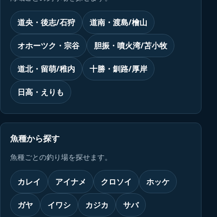
道央・後志/石狩
道南・渡島/檜山
オホーツク・宗谷
胆振・噴火湾/苫小牧
道北・留萌/稚内
十勝・釧路/厚岸
日高・えりも
魚種から探す
魚種ごとの釣り場を探せます。
カレイ
アイナメ
クロソイ
ホッケ
ガヤ
イワシ
カジカ
サバ