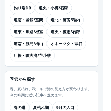
釣り場DB
道央・小樽/石狩
道南・函館/室蘭
道北・留萌/稚内
道東・釧路/根室
道央・後志/石狩
道南・渡島/檜山
オホーツク・宗谷
胆振・噴火湾/苫小牧
季節から探す
春、夏枯れ、秋、冬で港の見え方が変わります。
今の時期に近い記事へ進めます。
春の港
夏枯れ期
9月の入口