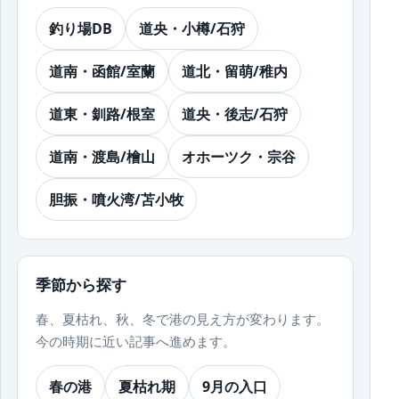
釣り場DB
道央・小樽/石狩
道南・函館/室蘭
道北・留萌/稚内
道東・釧路/根室
道央・後志/石狩
道南・渡島/檜山
オホーツク・宗谷
胆振・噴火湾/苫小牧
季節から探す
春、夏枯れ、秋、冬で港の見え方が変わります。
今の時期に近い記事へ進めます。
春の港
夏枯れ期
9月の入口