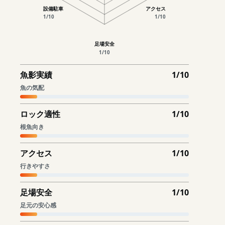
設備駐車
アクセス
1/10
1/10
足場安全
1/10
魚影実績
1/10
魚の気配
ロック適性
1/10
根魚向き
アクセス
1/10
行きやすさ
足場安全
1/10
足元の安心感