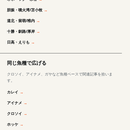
胆振・噴火湾/苫小牧
道北・留萌/稚内
十勝・釧路/厚岸
日高・えりも
同じ魚種で広げる
クロソイ、アイナメ、ガヤなど魚種ベースで関連記事を拾いま
す。
カレイ
アイナメ
クロソイ
ホッケ