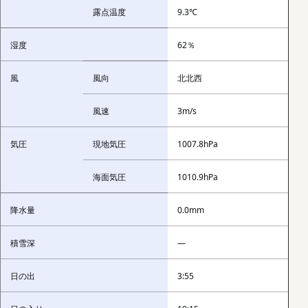
露点温度
9.3℃
湿度
62％
風
風向
北北西
風速
3m/s
気圧
現地気圧
1007.8hPa
海面気圧
1010.9hPa
降水量
0.0mm
積雪深
—
日の出
3:55