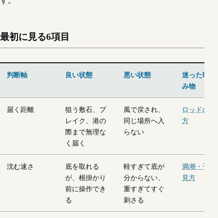
最初に見る6項目
判断軸
良い状態
悪い状態
迷った時の
み物
届く距離
狙う敷石、ブ
風で戻され、
ロッドの選
レイク、港の
同じ場所へ入
方
際まで無理な
らない
く届く
沈む速さ
底を取れる
軽すぎて底が
満潮・干潮
が、根掛かり
分からない、
見方
前に操作でき
重すぎてすぐ
る
刺さる