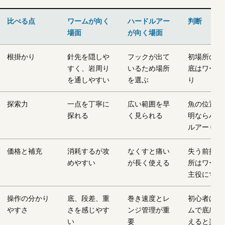
比べる点
ワームが向く
ハードルアー
判断
場面
が向く場面
根掛かり
針先を隠しや
フックが出て
初場所の荒
すく、岩周り
いるため場所
底はワーム
を通しやすい
を選ぶ
り
探索力
一点を丁寧に
広い範囲を早
魚の位置が
探れる
く見られる
明ならハー
ルアーも使
価格と補充
消耗するが攻
なくすと痛い
失う前提の
めやすい
が長く使える
所はワーム
主役にする
操作の分かり
底、段差、重
巻き速度とレ
初心者はワ
やすさ
さを感じやす
ンジ管理が重
ムで底感を
い
要
えると楽