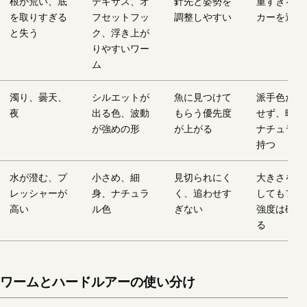
根が荒い、底
テキサス、オ
針先と姿勢を
重すぎるシ
を取りすぎる
フセットフッ
調整しやすい
カーを避け
と失う
ク、浮き上が
りやすいワー
ム
濁り、曇天、
シルエットが
魚に見つけて
派手色だけ
夜
出る色、波動
もらう優先度
せず、暗色
が強めの形
が上がる
ナチュラル
持つ
水が澄む、プ
小さめ、細
見切られにく
大きさを落
レッシャーが
身、ナチュラ
く、追わせす
してもフッ
高い
ル色
ぎない
強度は確認
る
ワームとハードルアーの使い分け