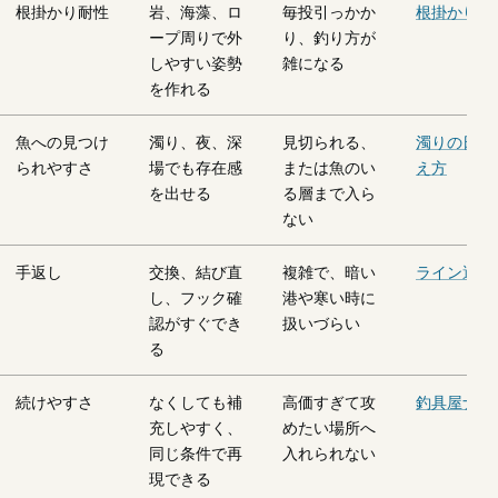
根掛かり耐性
岩、海藻、ロ
毎投引っかか
根掛かり回
ープ周りで外
り、釣り方が
しやすい姿勢
雑になる
を作れる
魚への見つけ
濁り、夜、深
見切られる、
濁りの日の
られやすさ
場でも存在感
または魚のい
え方
を出せる
る層まで入ら
ない
手返し
交換、結び直
複雑で、暗い
ライン選び
し、フック確
港や寒い時に
認がすぐでき
扱いづらい
る
続けやすさ
なくしても補
高価すぎて攻
釣具屋ナビ
充しやすく、
めたい場所へ
同じ条件で再
入れられない
現できる