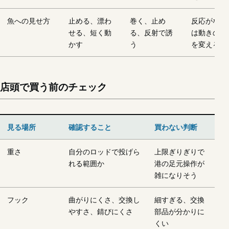
魚への見せ方
止める、漂わ
巻く、止め
反応がない
せる、短く動
る、反射で誘
は動きの種
かす
う
を変える
店頭で買う前のチェック
見る場所
確認すること
買わない判断
重さ
自分のロッドで投げら
上限ぎりぎりで
れる範囲か
港の足元操作が
雑になりそう
フック
曲がりにくさ、交換し
細すぎる、交換
やすさ、錆びにくさ
部品が分かりに
くい