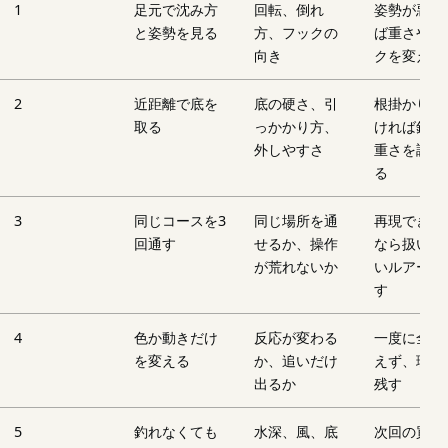
1
足元で沈み方
回転、倒れ
姿勢が悪け
と姿勢を見る
方、フックの
ば重さやフ
向き
クを変える
2
近距離で底を
底の硬さ、引
根掛かりが
取る
っかかり方、
ければ針先
外しやすさ
重さを調整
る
3
同じコースを3
同じ場所を通
再現できな
回通す
せるか、操作
なら扱いや
が荒れないか
いルアーに
す
4
色か動きだけ
反応が変わる
一度に全部
を変える
か、追いだけ
えず、理由
出るか
残す
5
釣れなくても
水深、風、底
次回の買い