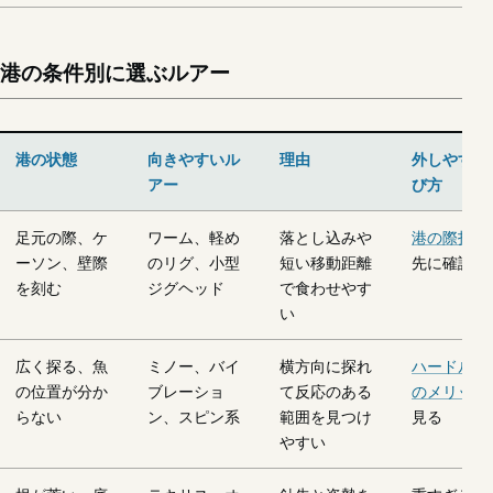
港の条件別に選ぶルアー
港の状態
向きやすいル
理由
外しやすい
アー
び方
足元の際、ケ
ワーム、軽め
落とし込みや
港の際打ち
ーソン、壁際
のリグ、小型
短い移動距離
先に確認す
を刻む
ジグヘッド
で食わせやす
い
広く探る、魚
ミノー、バイ
横方向に探れ
ハードルア
の位置が分か
ブレーショ
て反応のある
のメリット
らない
ン、スピン系
範囲を見つけ
見る
やすい