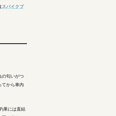
は
スパイクブ
魚の匂いがつ
ってから車内
釣果には直結