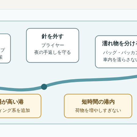
針を外す
濡れ物を分け
プライヤー
ップ
夜の手返しを守る
バッグ・バッカ
策
車内を濡らさな
場が高い港
短時間の港内
ィング系を追加
荷物を増やしすぎない