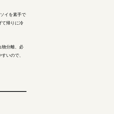
ロソイを素手で
げて帰りに冷
れ物分離、必
やすいので、