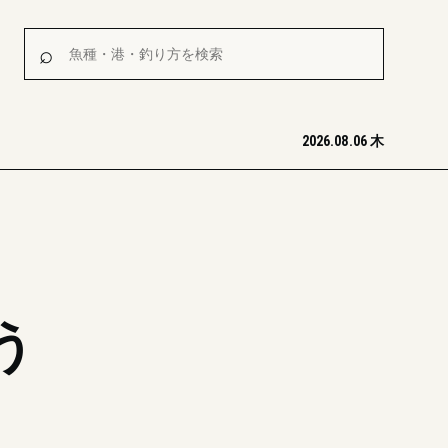
魚種・港・釣り方を検索
⌕
2026.08.06 木
う