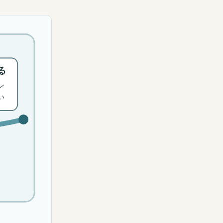
る
ン
い