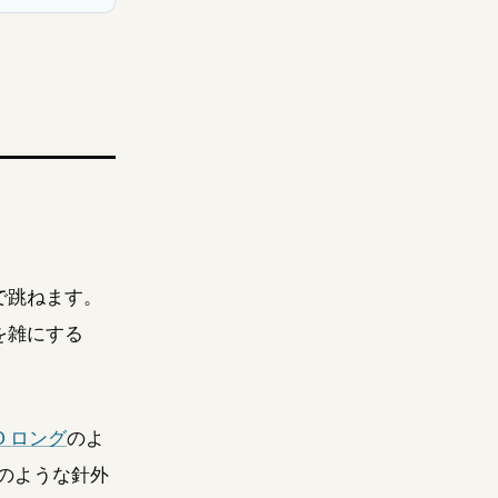
で跳ねます。
を雑にする
O ロング
のよ
のような針外