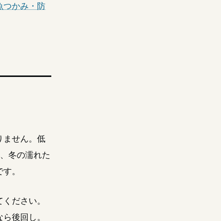
魚つかみ・防
りません。低
側、冬の濡れた
です。
てください。
なら後回し。