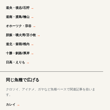
道央・後志/石狩
道南・渡島/檜山
オホーツク・宗谷
胆振・噴火湾/苫小牧
道北・留萌/稚内
十勝・釧路/厚岸
日高・えりも
同じ魚種で広げる
クロソイ、アイナメ、ガヤなど魚種ベースで関連記事を拾いま
す。
カレイ