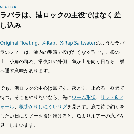
ラパラは、港ロックの主役ではなく差
し込み
Original Floating
、
X-Rap
、
X-Rap Saltwater
のようなラパ
ラのミノーは、港内の明暗で投げたくなる形です。根の
上、小魚の群れ、常夜灯の外側。魚が上を向く日なら、横
へ通す意味があります。
でも、港ロックの中心は底です。落とす、止める、壁際で
待つ。そこをやりたいなら、先に
ワーム形状
、
リフト&フ
ォール
、
根掛かりしにくいリグ
を見ます。底で待つ釣りを
したい日にミノーを投げ続けると、魚よりルアーの泳ぎを
見てしまいます。