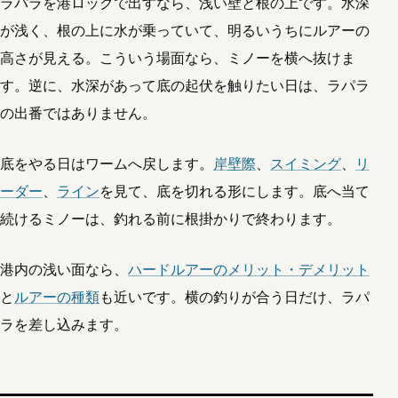
ラパラを港ロックで出すなら、浅い壁と根の上です。水深
が浅く、根の上に水が乗っていて、明るいうちにルアーの
高さが見える。こういう場面なら、ミノーを横へ抜けま
す。逆に、水深があって底の起伏を触りたい日は、ラパラ
の出番ではありません。
底をやる日はワームへ戻します。
岸壁際
、
スイミング
、
リ
ーダー
、
ライン
を見て、底を切れる形にします。底へ当て
続けるミノーは、釣れる前に根掛かりで終わります。
港内の浅い面なら、
ハードルアーのメリット・デメリット
と
ルアーの種類
も近いです。横の釣りが合う日だけ、ラパ
ラを差し込みます。