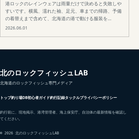
港ロックのレインウェアは雨量だけで決めると失敗しや
すいです。横風、濡れた袖、足元、車までの帰路、予備
の着替えまで含めて、北海道の港で動ける服装を...
2026.06.01
北のロックフィッシュLAB
北海道のロックフィッシュ専門メディア
トップ
釣り場DB
初心者ガイド
釣行記録
タックル
プライバシーポリシー
釣行前に、現地掲示、港湾管理者、海上保安庁、自治体の最新情報を確認し
てください。
© 2026 北のロックフィッシュLAB