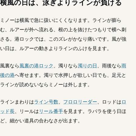
横風の日は、泳ぎよりラインが負ける
ミノーは横風で急に扱いにくくなります。ラインが膨ら
む、ルアーが外へ流れる、根の上を抜けたつもりで横へ刺
さる。港ロックでは、このズレがかなり痛いです。風が強
い日は、ルアーの動きよりラインのふけを見ます。
風裏なら
風裏の港ロック
、濁りなら
濁りの日
、雨後なら
雨
後の港
へ寄せます。濁りで水押しが欲しい日でも、足元と
ラインが読めないならミノーは外します。
ラインまわりは
ライン号数
、
フロロリーダー
、ロッドは
ロ
ッド長
、リールは
リール番手
を見ます。ラパラを使う日ほ
ど、細かい道具の合わなさが出ます。