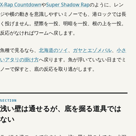
X-Rap Countdown
や
Super Shadow Rap
のように、レン
ジや横の動きを意識しやすいミノーでも、港ロックでは長
く投げません。壁際を一投、明暗を一投、根の上を一投。
反応がなければワームへ戻します。
魚種で見るなら、
北海道のソイ
、
ガヤとエゾメバル
、
小さ
いアタリの掛け方
へ戻ります。魚が浮いていない日までミ
ノーで探すと、底の反応を取り逃がします。
浅い壁は通せるが、底を掘る道具では
ない