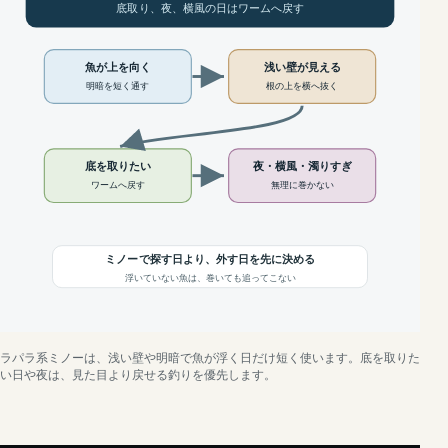
底取り、夜、横風の日はワームへ戻す
魚が上を向く
浅い壁が見える
明暗を短く通す
根の上を横へ抜く
底を取りたい
夜・横風・濁りすぎ
ワームへ戻す
無理に巻かない
ミノーで探す日より、外す日を先に決める
浮いていない魚は、巻いても追ってこない
ラパラ系ミノーは、浅い壁や明暗で魚が浮く日だけ短く使います。底を取りた
い日や夜は、見た目より戻せる釣りを優先します。